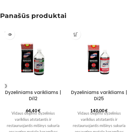
Panašūs produktai
SOLD
OUT
Dyzeliniams varikliams |
Dyzeliniams varikliams |
Di12
Di25
64,40
€
140,00
€
Vidaus degimo dyzelinius
Vidaus degimo dyzelinius
variklius atstatantis ir
variklius atstatantis ir
restauruojantis mišinys sukuria
restauruojantis mišinys sukuria
apsauginę metalo keramikos
apsauginę metalo keramikos