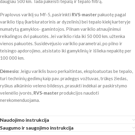
daugiau 500 km. Tada pakeisti tepalą ir tepalo filtrą.
Praplovus variklį su Mf-5, pasirinkti
RVS-master
pakuotę pagal
variklio tipą (karbiuratorinis ar dyzelinis) bei tepalo kiekį karteryje
numatytą gamyklos- gamintojos. Pilnam variklio atnaujinimui
reikalingos dvi pakuotės. Jei variklio rida iki 50 000 km. užtenka
vienos pakuotės. Susidėvėjusio variklio parametrai, po pilno ir
teisingo apdorojimo, atsistato iki gamyklinių ir išlieka nepakitę per
100 000 km.
Dėmesio:
Jeigu variklis buvo perkaitintas, eksploatuotas be tepalo,
turi techninių gedimų kaip pav. pradegęs vožtuvas, trūkęs žiedas,
ryškus alkūninio veleno bildesys, prasukti indėkai ar paskirstymo
velenėlio įvorės,
RVS-master
produkcijos naudoti
nerekomenduojama.
Naudojimo instrukcija
Saugumo ir saugojimo instrukcija