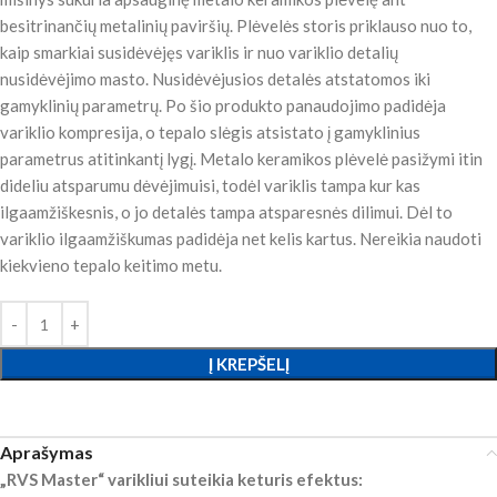
besitrinančių metalinių paviršių. Plėvelės storis priklauso nuo to,
kaip smarkiai susidėvėjęs variklis ir nuo variklio detalių
nusidėvėjimo masto. Nusidėvėjusios detalės atstatomos iki
gamyklinių parametrų. Po šio produkto panaudojimo padidėja
variklio kompresija, o tepalo slėgis atsistato į gamyklinius
parametrus atitinkantį lygį. Metalo keramikos plėvelė pasižymi itin
dideliu atsparumu dėvėjimuisi, todėl variklis tampa kur kas
ilgaamžiškesnis, o jo detalės tampa atsparesnės dilimui. Dėl to
variklio ilgaamžiškumas padidėja net kelis kartus. Nereikia naudoti
kiekvieno tepalo keitimo metu.
Į KREPŠELĮ
Aprašymas
„RVS Master“ varikliui suteikia keturis efektus: