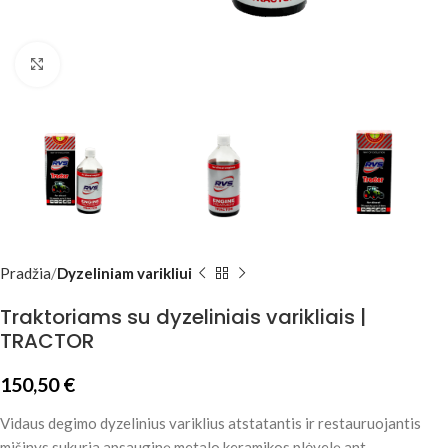
Click to enlarge
Pradžia
Dyzeliniam varikliui
Traktoriams su dyzeliniais varikliais |
TRACTOR
150,50
€
Vidaus degimo dyzelinius variklius atstatantis ir restauruojantis
mišinys sukuria apsauginę metalo keramikos plėvelę ant