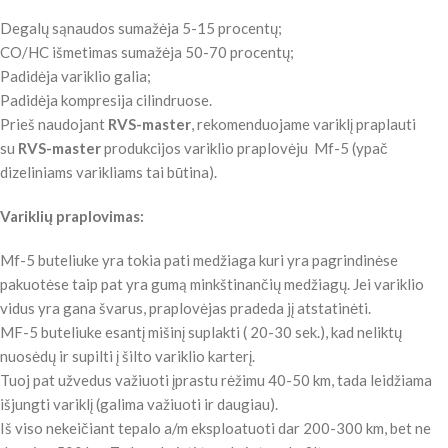
Degalų sąnaudos sumažėja 5-15 procentų;
CO/HC išmetimas sumažėja 50-70 procentų;
Padidėja variklio galia;
Padidėja kompresija cilindruose.
Prieš naudojant
RVS-master
, rekomenduojame variklį praplauti
su
RVS-master
produkcijos variklio praplovėju Mf-5 (ypač
dizeliniams varikliams tai būtina).
Variklių praplovimas
:
Mf-5 buteliuke yra tokia pati medžiaga kuri yra pagrindinėse
pakuotėse taip pat yra gumą minkštinančių medžiagų. Jei variklio
vidus yra gana švarus, praplovėjas pradeda jį atstatinėti.
MF-5 buteliuke esantį mišinį suplakti ( 20-30 sek.), kad neliktų
nuosėdų ir supilti į šilto variklio karterį.
Tuoj pat užvedus važiuoti įprastu rėžimu 40-50 km, tada leidžiama
išjungti variklį (galima važiuoti ir daugiau).
Iš viso nekeičiant tepalo a/m eksploatuoti dar 200-300 km, bet ne